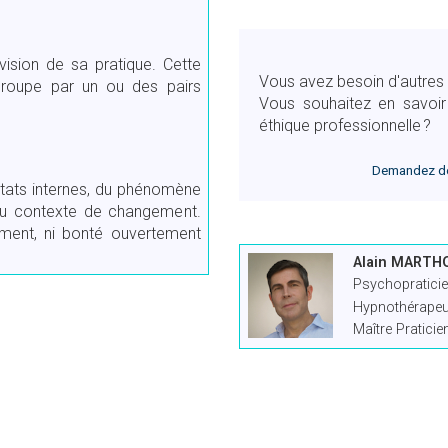
ision de sa pratique. Cette
Vous avez besoin d'autres
 groupe par un ou des pairs
Vous souhaitez en savoir
éthique professionnelle ?
Demandez de
états internes, du phénomène
 du contexte de changement.
iement, ni bonté ouvertement
Alain MARTH
Psychopraticie
Hypnothérapeut
Maître Pratici