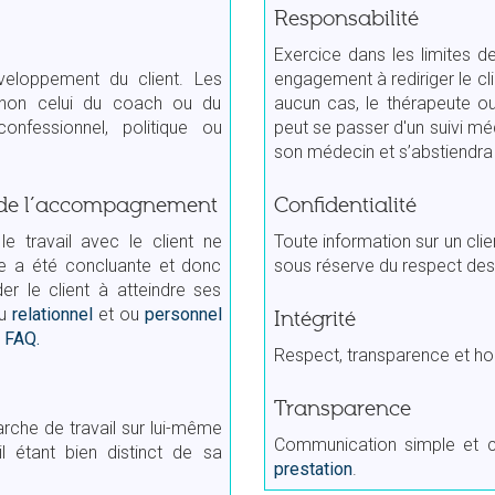
Responsabilité
Exercice dans les limites 
eloppement du client. Les
engagement à rediriger le cli
t non celui du coach ou du
aucun cas, le thérapeute ou
nfessionnel, politique ou
peut se passer d'un suivi méd
son médecin et s’abstiendra
e de l’accompagnement
Confidentialité
 le travail avec le client ne
Toute information sur un clie
e a été concluante et donc
sous réserve du respect des 
er le client à atteindre ses
ou
relationnel
et ou
personnel
Intégrité
r
FAQ.
Respect, transparence et hon
Transparence
che de travail sur lui-même
Communication simple et cla
l étant bien distinct de sa
prestation
.