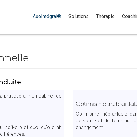
Passer
le
AxeIntégral®
Solutions
Thérapie
Coachi
menu
nnelle
nduite
ma pratique à mon cabinet de
Optimisme inébranlab
Optimisme inébranlable da
personne et de l'être humai
 soit-elle et quoi qu'elle ait
changement.
 différences.