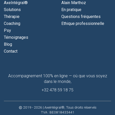
AxeIntégral®
Alain Marthoz
Solutions
En pratique
Thérapie
Questions fréquentes
Coaching
Ethique professionnelle
Psy
Témoignages
Blog
Contact
Contactez-
Accompagnement 100% en ligne — où que vous soyez
moi
dans le monde,
+32 478 59 18 75
2019 - 2026
| AxeIntégral®, Tous droits réservés
copyright
TVA : BE0818433441