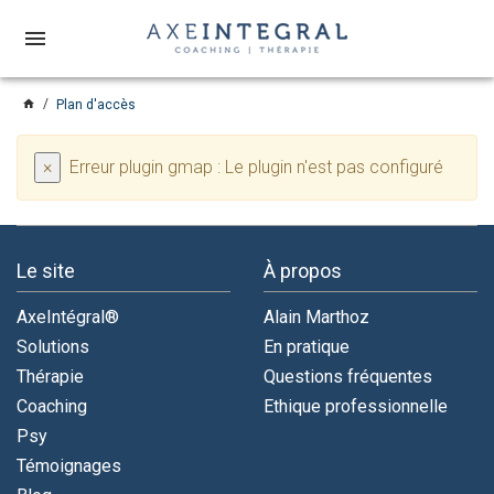
menu
home
Plan d'accès
×
Erreur plugin gmap : Le plugin n'est pas configuré
Le site
À propos
AxeIntégral®
Alain Marthoz
Solutions
En pratique
Thérapie
Questions fréquentes
Coaching
Ethique professionnelle
Psy
Témoignages