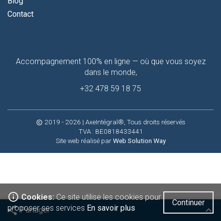
Blog
Contact
Contactez-
Accompagnement 100% en ligne — où que vous soyez
moi
dans le monde,
+32 478 59 18 75
2019 - 2026
| AxeIntégral®, Tous droits réservés
copyright
TVA : BE0818433441
Site web réalisé par
Web Solution Way
info_outline
Cookies:
Ce site utilise les cookies pour
Continuer
proposer ses services
En savoir plus
share
keyboard_arrow_up
Partager
Facebook
Twitter
Viadeo
Google
Linkedin
Pinterest