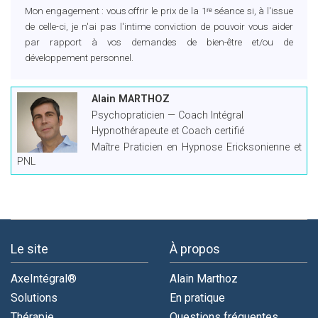
Mon engagement : vous offrir le prix de la 1ʳᵉ séance si, à l'issue
de celle-ci, je n'ai pas l'intime conviction de pouvoir vous aider
par rapport à vos demandes de bien-être et/ou de
développement personnel.
Alain MARTHOZ
Psychopraticien — Coach Intégral
Hypnothérapeute et Coach certifié
Maître Praticien en Hypnose Ericksonienne et
PNL
Le site
À propos
AxeIntégral®
Alain Marthoz
Solutions
En pratique
Thérapie
Questions fréquentes