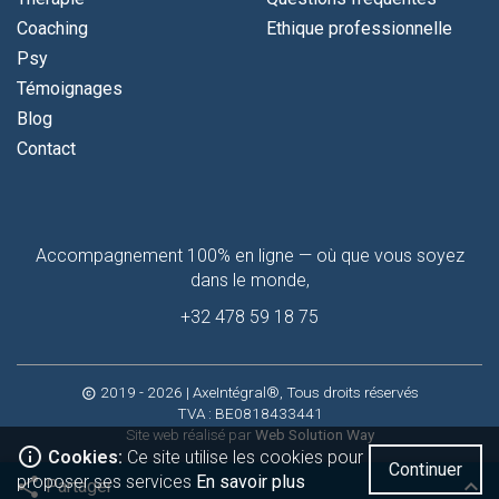
Coaching
Ethique professionnelle
Psy
Témoignages
Blog
Contact
Contactez-
Accompagnement 100% en ligne — où que vous soyez
moi
dans le monde,
+32 478 59 18 75
2019 - 2026
| AxeIntégral®, Tous droits réservés
copyright
TVA : BE0818433441
Site web réalisé par
Web Solution Way
info_outline
Cookies:
Ce site utilise les cookies pour
Continuer
proposer ses services
En savoir plus
share
keyboard_arrow_up
Partager