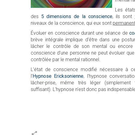
Les état
des
5 dimensions de la conscience
, ils sont
niveaux de la conscience, qui eux sont
permanen
Évoluer en conscience durant une séance de
co
brève intégrale implique d'être dans une postu
lâcher le contrôle de son mental ou encore d
conscience d'une personne ne peut évoluer que tr
contrôlée par le mental rationnel.
L'état de conscience modifié nécessaire à ce
l'
Hypnose Ericksonienne
, l'hypnose conversati
lâcher-prise, même très léger (simplement
suffisant). L'hypnose n'est donc pas indispensabl
share