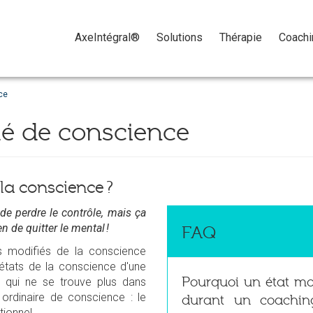
Passer
le
AxeIntégral®
Solutions
Thérapie
Coachi
menu
ce
ié de conscience
 la conscience ?
 de perdre le contrôle, mais ça
en de quitter le mental !
FAQ
s modifiés de la conscience
 états de la conscience d'une
Pourquoi un état mod
 qui ne se trouve plus dans
 ordinaire de conscience : le
durant un coachin
tionnel.