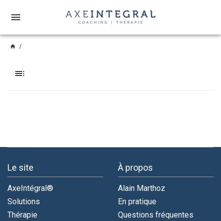
menu
home
toc
Le site
À propos
AxeIntégral®
Alain Marthoz
Solutions
En pratique
Thérapie
Questions fréquentes