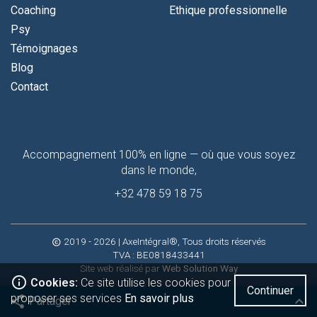
Coaching
Ethique professionnelle
Psy
Témoignages
Blog
Contact
Contactez-
Accompagnement 100% en ligne — où que vous soyez
moi
dans le monde,
+32 478 59 18 75
2019 - 2026
| AxeIntégral®, Tous droits réservés
copyright
TVA : BE0818433441
Site web réalisé par
Web Solution Way
info_outline
Cookies:
Ce site utilise les cookies pour
Continuer
proposer ses services
En savoir plus
share
keyboard_arrow_up
Partager
Facebook
Twitter
Viadeo
Google
Linkedin
Pinterest